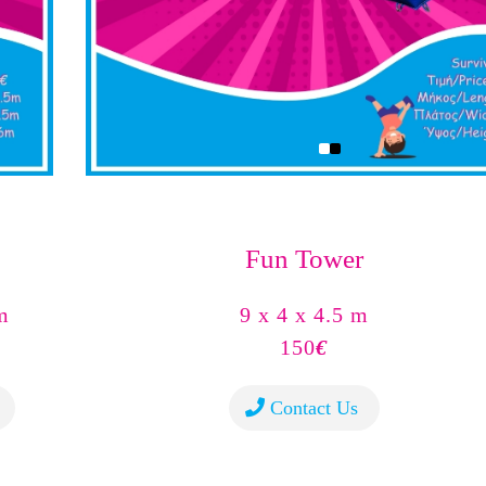
Fun Tower
m
9 x 4 x 4.5 m
150
€
Contact Us