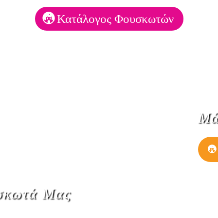
Κατάλογος Φουσκωτών
Μά
σκωτά Μας