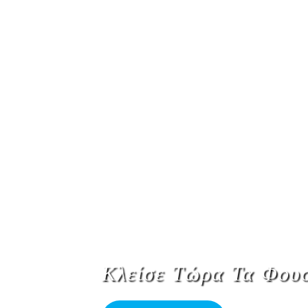
Κλείσε Τώρα Τα Φου