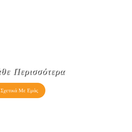
θε Περισσότερα
Σχετικά Mε Εμάς